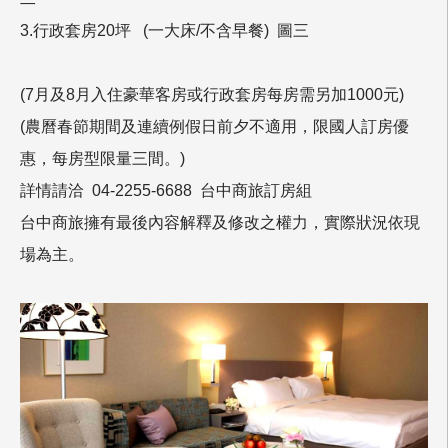
3.行政套房20坪 (一大床/不含早餐) 圖三
(7月及8月入住豪華客房或行政套房每房需另加1000元)
(農曆春節期間及連續例假日前夕不適用，限國人訂房優
惠，每房型限量三間。)
詳情請洽 04-2255-6688 台中商旅訂房組
台中商旅擁有最後內容解釋及修改之權力，實際狀況依現
場為主。