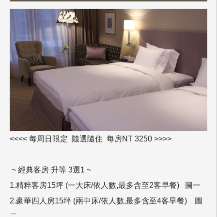
<<<< 每周日限定 隨選隨住 每房NT 3250 >>>>
~ 經典客房 升等 3選1 ~
1.精粹客房15坪 (一大床/依人數,最多含至2客早餐) 圖一
2.豪華四人房15坪 (兩中床/依人數,最多含至4客早餐) 圖
二