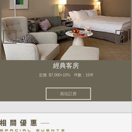
經典客房
7,000+10% 坪數：15坪
定價 :$
前往訂房