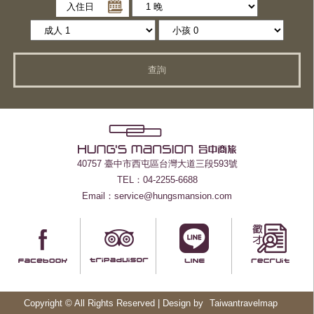
入住日
查詢
40757 臺中市西屯區台灣大道三段593號
TEL：04-2255-6688
Email：service@hungsmansion.com
Copyright © All Rights Reserved | Design by
Taiwantravelmap