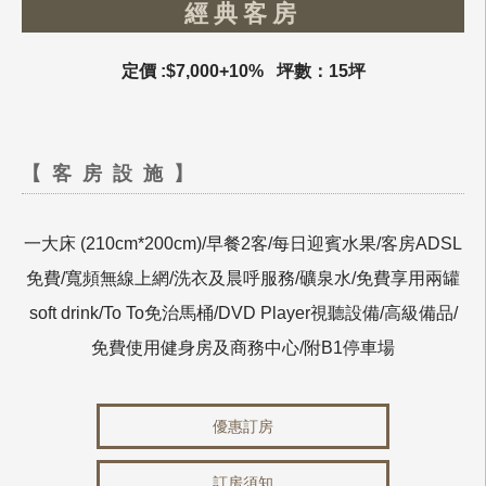
經典客房
定價 :$7,000+10%
坪數：15坪
【客房設施】
一大床 (210cm*200cm)/早餐2客/每日迎賓水果/客房ADSL
免費/寬頻無線上網/洗衣及晨呼服務/礦泉水/免費享用兩罐
soft drink/To To免治馬桶/DVD Player視聽設備/高級備品/
免費使用健身房及商務中心/附B1停車場
優惠訂房
訂房須知