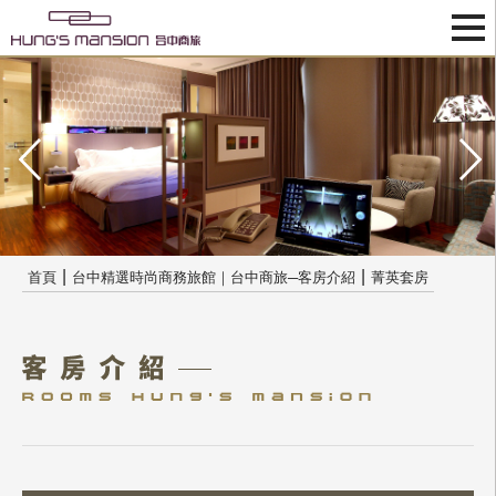
|
|
首頁
台中精選時尚商務旅館｜台中商旅─客房介紹
菁英套房