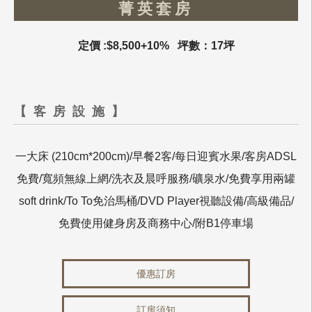
菁英套房
定價 :$8,500+10% 坪數：17坪
【客房設施】
一大床 (210cm*200cm)/早餐2客/每日迎賓水果/客房ADSL
免費/寬頻無線上網/洗衣及晨呼服務/礦泉水/免費享用兩罐
soft drink/To To免治馬桶/DVD Player視聽設備/高級備品/
免費使用健身房及商務中心/附B1停車場
優惠訂房
訂房須知