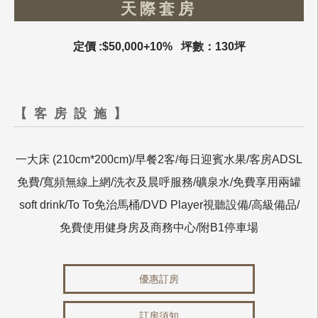
天際套房
定價 :$50,000+10% 坪數：130坪
【客房設施】
一大床 (210cm*200cm)/早餐2客/每日迎賓水果/客房ADSL
免費/寬頻無線上網/洗衣及晨呼服務/礦泉水/免費享用兩罐
soft drink/To To免治馬桶/DVD Player視聽設備/高級備品/
免費使用健身房及商務中心/附B1停車場
優惠訂房
訂房須知