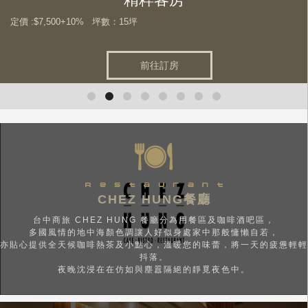
定價 :$7,500+10% 坪數：15坪
前往訂房
CHEZ HUNG餐廳
台中商旅 CHEZ HUNG 餐廳分為用餐區及咖啡酒吧區，
多國風情的地中海顏色調讓人好似身處家中那般慵懶自若，
亦貼心提供全天候咖啡熱茶及小點心，溫暖您的味蕾，將一天的疲憊輕輕
抖落。
夜晚沈浸在在仿如與塵囂隔絕的靜覓夜色中。