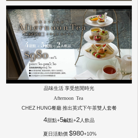
品味生活 享受悠閒時光
Afternoon Tea
CHEZ HUNG餐廳 推出英式下午茶雙人套餐
4
5
2
甜點+
鹹點+
人飲品
$980
夏日活動價
+10%