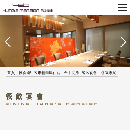
|
|
首頁
推薦逢甲夜市精華區住宿｜台中商旅─餐飲宴會
會議專案